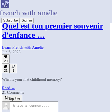
Subscribe
Sign in
Quel est ton premier souvenir
d'enfance …
Learn French with Amélie
Jun 6, 2023
20
21
1
What is your first childhood memory?
Read →
21 Comments
Top first