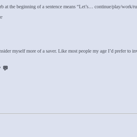
 verb at the beginning of a sentence means “Let’s… continue/play/work
re
onsider myself more of a saver. Like most people my age I’d prefer to in
? 💬