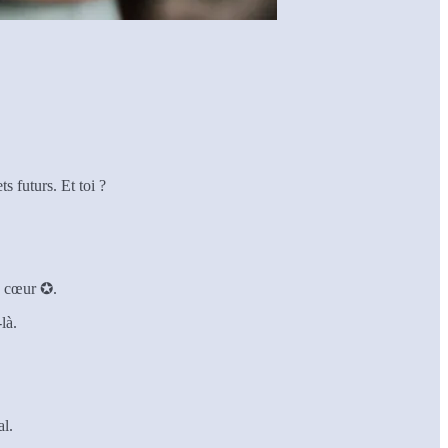
s futurs. Et toi ?
à cœur ✪.
là.
al.