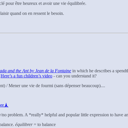
clé pour être heureux et avoir une vie équilibrée.
aisir quand on en ressent le besoin.
ada and the Ant by Jean de la Fontaine
in which he describes a spendthr
.
Here’s a fun children’s video
- can you understand it?
gent) / Mener une vie de fourmi (sans dépenser beaucoup)....
ore🗼
no problem. A *really* helpful and popular little expression to have 
balance.
équilibrer
= to balance