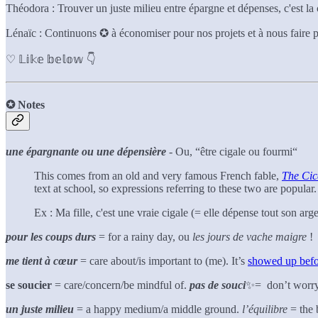
Théodora : Trouver un juste milieu entre épargne et dépenses, c'est la 
Lénaïc : Continuons ✪ à économiser pour nos projets et à nous faire pl
♡ 𝕃𝕚𝕜𝕖 𝕓𝕖𝕝𝕠𝕨 👇
✪
Notes
une épargnante ou une dépensière
- Ou, “être cigale ou fourmi“
This comes from an old and very famous French fable,
The Cic
text at school, so expressions referring to these two are popular
Ex : Ma fille, c'est une vraie cigale (= elle dépense tout son ar
pour les coups durs
= for a rainy day, ou
les jours de vache maigre
!
me tient à cœur
= care about/is important to (me). It’s
showed up bef
se soucier
= care/concern/be mindful of.
pas de souci
✨= don’t worry/
un juste milieu
= a happy medium/a middle ground.
l’équilibre
= the 