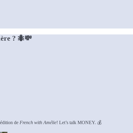
ière ? 🐜💸
 édition de
French with Amélie
! Let’s talk MONEY. 💰