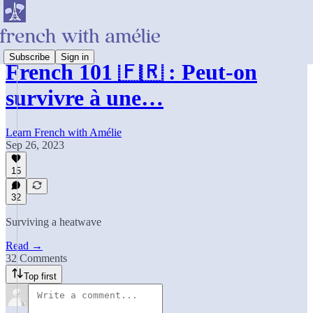
Subscribe
Sign in
French 101 🇫🇷 : Peut-on
survivre à une…
Learn French with Amélie
Sep 26, 2023
15
32
Surviving a heatwave
Read →
32 Comments
Top first