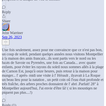
Reply
Share
John Warriner
Sep 26, 2023
Une fois seulement, assez pour me convaincre que ce n'est pas bon,
un coup de soleil, pendant quelqes années nous visitons Montpellier
à la maison des amis francaix...ils sont partis vers le nord ou les
hauts de Savoie ou Pyrenées, une fois au Canada... avec quatre
enfants, pour éviter les rayons du soleil nous sommes allés à la plage
de Carnon Est, jusqu'à onze heures, puis retour à la maison pour
manger... l' après- midi une visite à l' Hérault , ilyavait à La Roque
un beau lieu pour la natation , un petit coin oû I'eau était profonde et
très fraîche, des arbres proches donnaient de l' abri .Parfait! 28° à
Montpellier aujourd'hui, J'ai envie d'être là! ( si les moustiqes ne
piquent pas plus....!)
Reply (1)