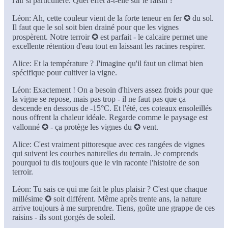
l'air si particulière. Quel effet a-t-elle sur le raisin ?
Léon: Ah, cette couleur vient de la forte teneur en fer ✪ du sol.
Il faut que le sol soit bien drainé pour que les vignes
prospèrent. Notre terroir ✪ est parfait - le calcaire permet une
excellente rétention d'eau tout en laissant les racines respirer.
Alice: Et la température ? J'imagine qu'il faut un climat bien
spécifique pour cultiver la vigne.
Léon: Exactement ! On a besoin d'hivers assez froids pour que
la vigne se repose, mais pas trop - il ne faut pas que ça
descende en dessous de -15°C. Et l'été, ces coteaux ensoleillés
nous offrent la chaleur idéale. Regarde comme le paysage est
vallonné ✪ - ça protège les vignes du ✪ vent.
Alice: C'est vraiment pittoresque avec ces rangées de vignes
qui suivent les courbes naturelles du terrain. Je comprends
pourquoi tu dis toujours que le vin raconte l'histoire de son
terroir.
Léon: Tu sais ce qui me fait le plus plaisir ? C'est que chaque
millésime ✪ soit différent. Même après trente ans, la nature
arrive toujours à me surprendre. Tiens, goûte une grappe de ces
raisins - ils sont gorgés de soleil.