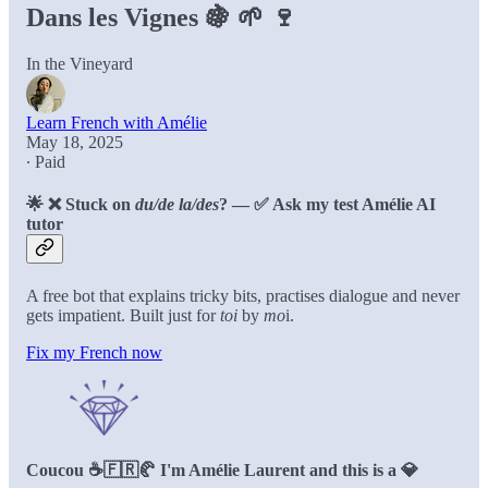
Dans les Vignes 🍇 🌱 🍷
In the Vineyard
Learn French with Amélie
May 18, 2025
∙ Paid
🌟
❌ Stuck on
du/de la/des
? — ✅ Ask my test Amélie AI
tutor
A free bot that explains tricky bits, practises dialogue and never
gets impatient. Built just for
toi
by
mo
i.
Fix my French now
Coucou ☕️🇫🇷🥐 I'm Amélie Laurent and this is a 💎