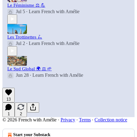
Le Féminisme ⚖️ 💪
Jul 5
Learn French with Amélie
•
Les Trottinettes 🛴
Jul 2
Learn French with Amélie
•
Le Sud Global 🌍 ⚖️ 🌱
Jun 28
Learn French with Amélie
•
13
1
2
© 2026 French with Amélie
·
Privacy
∙
Terms
∙
Collection notice
Start your Substack