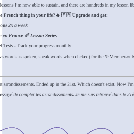
f lessons I’m now able to sustain, and there are hundreds in my lesso
le French thing in your life?🔥 🇫🇷 Upgrade and get:
sons
2x a week
re en France 🥖 Lesson Series
 Tests - Track your progress monthly
ows words as spoken, speak words when clicked) for the 💜Member-onl
ount arrondissements. Ended up in the 21st. Which doesn't exist. Now I'
i essayé de compter les arrondissements. Je me suis retrouvé dans le 21