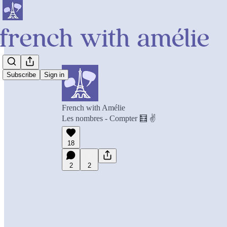
Subscribe
Sign in
French with Amélie
Les nombres - Compter 🧮 ✌️
18
2
2