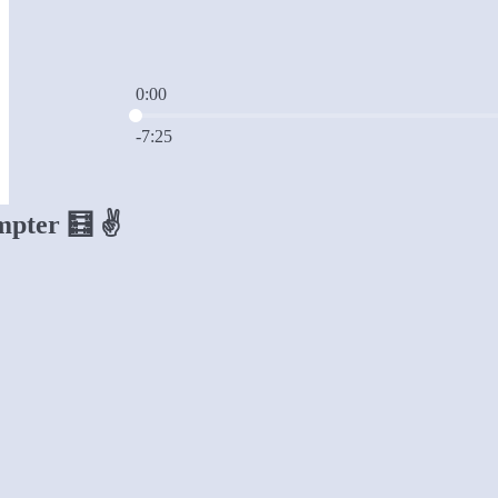
0:00
Current time: 0:00 / Total time: -7:25
-7:25
pter 🧮 ✌️