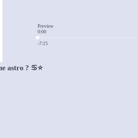
Preview
0:00
Current time: 0:00 / Total time: -7:15
-7:15
ne astro ? ♋︎⭐