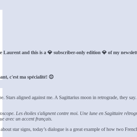
Laurent and this is a 💎 subscriber-only edition 💎 of my newslet
ant, c'est ma spécialité! 😊
e. Stars aligned against me. A Sagittarius moon in retrograde, they say
cope. Les étoiles s'alignent contre moi. Une lune en Sagittaire rétrogr
que avec un accent français.
s about star signs, today’s dialogue is a great example of how two Fren