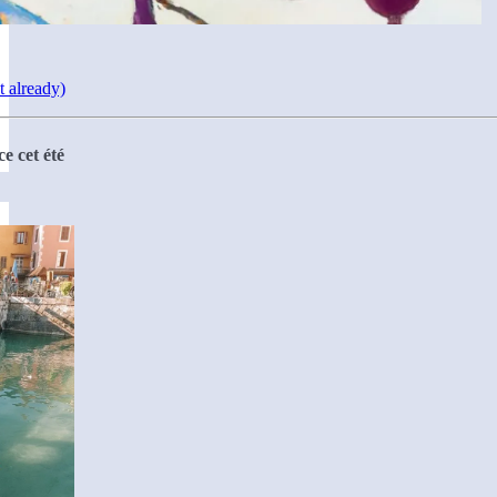
t already)
e cet été