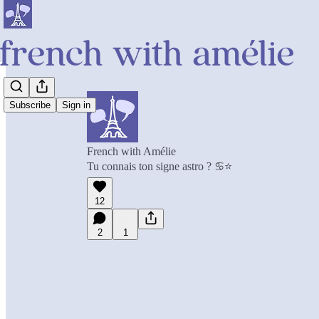
Subscribe
Sign in
French with Amélie
Tu connais ton signe astro ? ♋︎⭐
12
2
1