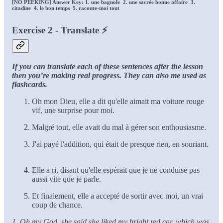
[NO PEEKING] Answer Key: 1. une bagnole 2. une sacrée bonne affaire 3.
citadine 4. le bon temps 5. raconte-moi tout
Exercise 2 - Translate ⚡
If you can translate each of these sentences after the lesson
then you’re making real progress. They can also me used as
flashcards.
Oh mon Dieu, elle a dit qu'elle aimait ma voiture rouge
vif, une surprise pour moi.
Malgré tout, elle avait du mal à gérer son enthousiasme.
J'ai payé l'addition, qui était de presque rien, en souriant.
Elle a ri, disant qu'elle espérait que je ne conduise pas
aussi vite que je parle.
Et finalement, elle a accepté de sortir avec moi, un vrai
coup de chance.
1. Oh my God, she said she liked my bright red car, which was