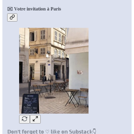
✉️ Votre invitation à Paris
𝔻𝕠𝕟'𝕥 𝕗𝕠𝕣𝕘𝕖𝕥 𝕥𝕠 ♡ 𝕝𝕚𝕜𝕖 𝕠𝕟 𝕊𝕦𝕓𝕤𝕥𝕒𝕔𝕜👇