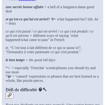
une sacrée bonne affaire
= a hell of a bargain/a damn good
deal
et qu'est-ce qui lui est arrivé? ✨
= what happened her? (nb.
lui
= fem)
ce qui s'est passé / ce qui est arrivé / ce qui s'est produit / ce
qu'il est advenu =
different ways of saying ‘what
happened/what came to pass” in French
ie. “C’est tout à fait différent de ce qui se passe ici”,
“Demandez à votre partenaire ce qui s'est produit.”
le bon temps
= the good old days
*✨ = especially ‘Frenchie’ words/phrases you should try and
use more
*🧩 = ‘canned’ expressions or phrases that are best learned as a
whole, like puzzle-pieces.
Défi de difficulté
🧠🔨
Pour nos étudiants un peu plus avancés. Une section bonus qui