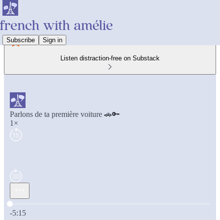
Subscribe
Sign in
Listen distraction-free on Substack
Parlons de ta première voiture 🚗🔑
1×
Current time: 0:00 / Total time: -5:15
-5:15