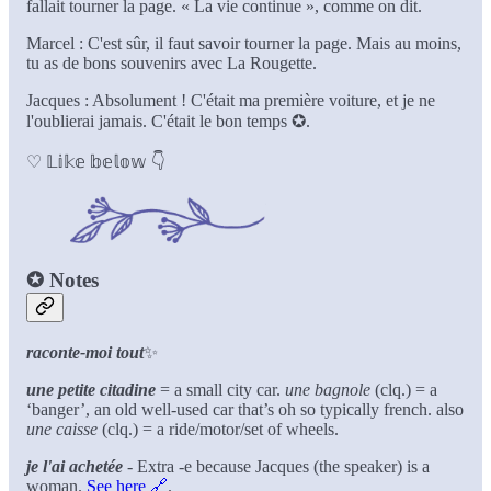
fallait tourner la page. « La vie continue », comme on dit.
Marcel : C'est sûr, il faut savoir tourner la page. Mais au moins,
tu as de bons souvenirs avec La Rougette.
Jacques : Absolument ! C'était ma première voiture, et je ne
l'oublierai jamais. C'était le bon temps ✪.
♡ 𝕃𝕚𝕜𝕖 𝕓𝕖𝕝𝕠𝕨 👇
✪
Notes
raconte-moi tout
✨
une petite citadine
= a small city car.
une bagnole
(clq.) = a
‘banger’, an old well-used car that’s oh so typically french. also
une caisse
(clq.) = a ride/motor/set of wheels.
je l'ai achetée
- Extra -e because Jacques (the speaker) is a
woman.
See here 🔗
.